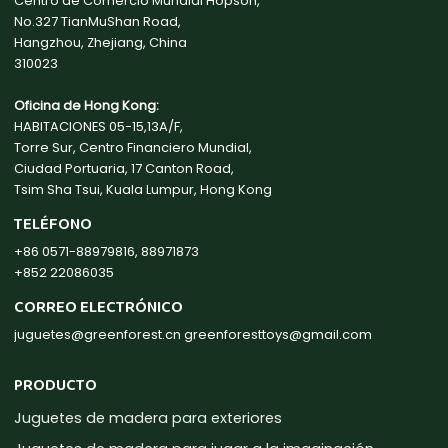
Centro de Comercio Mundial Hopson,
No.327 TianMuShan Road,
Hangzhou, Zhejiang, China
310023
Oficina de Hong Kong:
HABITACIONES 05-15,13A/F,
Torre Sur, Centro Financiero Mundial,
Ciudad Portuaria, 17 Canton Road,
Tsim Sha Tsui, Kuala Lumpur, Hong Kong
TELÉFONO
+86 0571-88979816, 88971873
+852 22086035
CORREO ELECTRÓNICO
juguetes@greenforest.cn
greenforesttoys@gmail.com
PRODUCTO
Juguetes de madera para exteriores