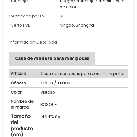
Embalaje
1 juego/embalaje retráctil + caja
de color
Certificado por FSC
Sí
Puerto FOB
Ningbó, Shanghái
Información Detallada
Casa de madera para mariposas
Artículo
Casa de mariposas para construir y pintar
niñas / niños
Género
Color
Vistoso
Nombre de
BOSQUE
la marca
Tamaño
14*14*23.5
del
producto
(cm)