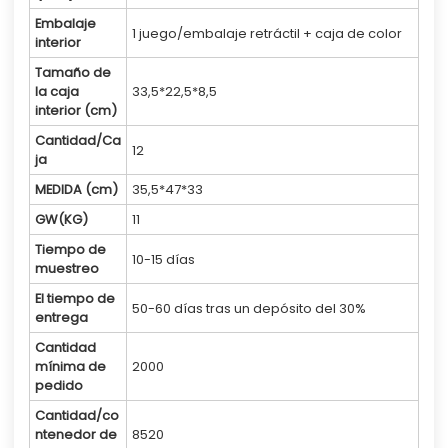
Embalaje
1 juego/embalaje retráctil + caja de color
interior
Tamaño de
la caja
33,5*22,5*8,5
interior (cm)
Cantidad/Ca
12
ja
MEDIDA (cm)
35,5*47*33
GW(KG)
11
Tiempo de
10-15 días
muestreo
El tiempo de
50-60 días tras un depósito del 30%
entrega
Cantidad
mínima de
2000
pedido
Cantidad/co
ntenedor de
8520