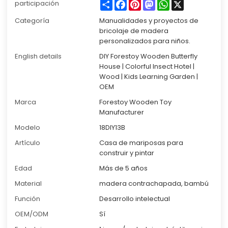
Share
Facebook
Pinterest
Mastodon
WhatsApp
X
participación
Categoría
Manualidades y proyectos de
bricolaje de madera
personalizados para niños.
English details
DIY Forestoy Wooden Butterfly
House | Colorful Insect Hotel |
Wood | Kids Learning Garden |
OEM
Marca
Forestoy Wooden Toy
Manufacturer
Modelo
18DIY13B
Artículo
Casa de mariposas para
construir y pintar
Edad
Más de 5 años
Material
madera contrachapada, bambú
Función
Desarrollo intelectual
OEM/ODM
Sí