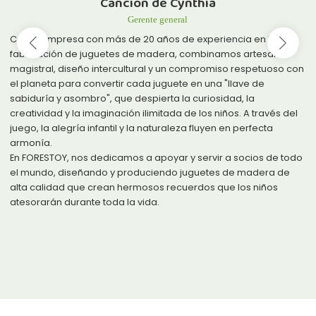
Susan Zhang
Gerente del Departamento de I+D
En Forestoy, no nos conformamos con acumular funciones
superficiales de juguetes. En cambio, nos sumergimos en los
momentos más importantes de la vida familiar:
¿Cómo se puede proteger la curiosidad de un niño durante el
juego?
¿Cómo se puede satisfacer la necesidad de los padres de una
interacción significativa durante el compañerismo?
Diseñamos nuestros productos para que sean socios
silenciosos: comprensivos, solidarios, pero nunca intrusivos.
Cada creación de Forestoy lleva nuestra respuesta: creada con
los dones de la naturaleza, guiada por la auténtica artesanía,
diseñada para una compañía duradera, no para modas
pasajeras. Con cada uso, nuestros juguetes contribuyen a la
alegría de los niños y a la felicidad de las familias.
Esta es la creencia en el producto a la que siempre nos hemos
mantenido fieles.