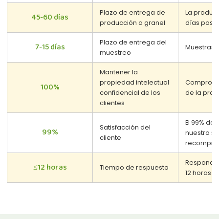
Plazo de entrega de
La producc
45-60 días
producción a granel
días poste
Plazo de entrega del
7-15 días
Muestras 
muestreo
Mantener la
propiedad intelectual
Compromet
100%
confidencial de los
de la prop
clientes
El 99% de 
Satisfacción del
99%
nuestro se
cliente
recompra
Respondem
≤12 horas
Tiempo de respuesta
12 horas 