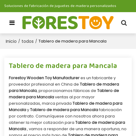
Soluciones de fabricación de juguetes de madera personalizados
Inicio
todos
/
/
Tablero de madera para Mancala
Tablero de madera para Mancala
Forestoy Wooden Toy Manufacturer
es un fabricante y
proveedor profesional en China de
Tablero de madera
para Mancala
, proporcionamos fábricas de
Tablero de
madera para Mancala
ventas al por mayor
personalizadas, marca privada
Tablero de madera para
Mancala
y
Tablero de madera para Mancala
fabricación
por contrato. Comuníquese con nosotros ahora para
obtener la mejor cotización para
Tablero de madera para
Mancala
, vamos a responder de una manera oportuna, no
somos el precio más bajo de
Tablero de madera para