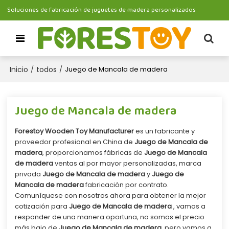
Soluciones de fabricación de juguetes de madera personalizados
Inicio
todos
/
/
Juego de Mancala de madera
Juego de Mancala de madera
Forestoy Wooden Toy Manufacturer
es un fabricante y
proveedor profesional en China de
Juego de Mancala de
madera
, proporcionamos fábricas de
Juego de Mancala
de madera
ventas al por mayor personalizadas, marca
privada
Juego de Mancala de madera
y
Juego de
Mancala de madera
fabricación por contrato.
Comuníquese con nosotros ahora para obtener la mejor
cotización para
Juego de Mancala de madera
, vamos a
responder de una manera oportuna, no somos el precio
más bajo de
Juego de Mancala de madera
, pero vamos a