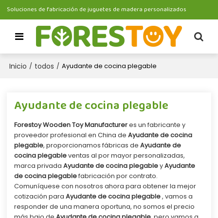
Soluciones de fabricación de juguetes de madera personalizados
Inicio
todos
/
/
Ayudante de cocina plegable
Ayudante de cocina plegable
Forestoy Wooden Toy Manufacturer
es un fabricante y
proveedor profesional en China de
Ayudante de cocina
plegable
, proporcionamos fábricas de
Ayudante de
cocina plegable
ventas al por mayor personalizadas,
marca privada
Ayudante de cocina plegable
y
Ayudante
de cocina plegable
fabricación por contrato.
Comuníquese con nosotros ahora para obtener la mejor
cotización para
Ayudante de cocina plegable
, vamos a
responder de una manera oportuna, no somos el precio
más bajo de
Ayudante de cocina plegable
, pero vamos a