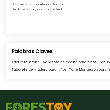
Un divertido taburete con forma
de dinosaurio y corona, perfecto
para que los niños pequeños
alcancen superficies más altas
de forma segura.
Palabras Claves
Taburete infantil
Ayudante de cocina para niños
Tabur
Taburete de madera para niños
Torre Montessori para n