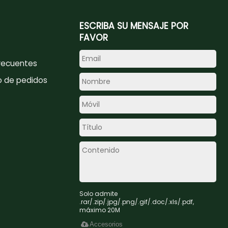
ESCRIBA SU MENSAJE POR
FAVOR
recuentes
o de pedidos
Solo admite
.rar/.zip/.jpg/.png/.gif/.doc/.xls/.pdf,
máximo 20M
Accesorios