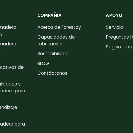
COMPAÑÍA
APOYO
 madera
Acerca de Forestoy
Servicio
es
Capacidades de
Preguntas f
 madera
fabricación
Seguimient
a
Sostenibilidad
BLOG
cativos de
Contáctanos
lidades y
madera para
endizaje
adera para