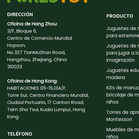
DIRECCIÓN
PRODUCTO
Oficina de Hang Zhou:
Juguetes de
3/F, Bloque 6,
para exterior
Centro de Comercio Mundial
Hopson,
Juguetes de
No.327 TianMuShan Road,
para jugar a l
Hangzhou, Zhejiang, China
imaginación
310023
Juguetes edu
madera
Oficina de Hong Kong:
Kits de manua
HABITACIONES 05-15,13A/F,
bricolaje de 
Torre Sur, Centro Financiero Mundial,
niños
Ciudad Portuaria, 17 Canton Road,
Tsim Sha Tsui, Kuala Lumpur, Hong
Torres de apr
Kong
Montessori
Muebles de m
TELÉFONO
niños