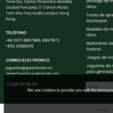
bricolaje de 
Torre Sur, Centro Financiero Mundial,
niños
Ciudad Portuaria, 17 Canton Road,
Tsim Sha Tsui, Kuala Lumpur, Hong
Torres de apr
Kong
Montessori
Muebles de m
TELÉFONO
niños
+86 0571-88979816, 88971873
Marionetas d
+852 22086035
teatros
Juegos de m
CORREO ELECTRÓNICO
Juguetes de
juguetes@greenforest.cn
para gimnasio 
greenforesttoys@gmail.com
COMPARTIR EN
We use cookies to provide you with the best poss
Empresa