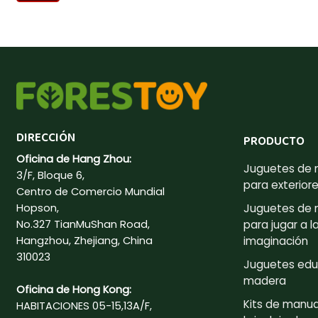
DIRECCIÓN
PRODUCTO
Oficina de Hang Zhou:
Juguetes de
3/F, Bloque 6,
para exterior
Centro de Comercio Mundial
Hopson,
Juguetes de
No.327 TianMuShan Road,
para jugar a l
Hangzhou, Zhejiang, China
imaginación
310023
Juguetes edu
madera
Oficina de Hong Kong:
Kits de manua
HABITACIONES 05-15,13A/F,