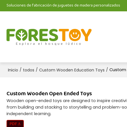
Soluciones de fabricación de juguetes de madera personalizados
Explora el bosque lúdico
/
/
/
Custom
Inicio
todos
Custom Wooden Education Toys
Custom Wooden Open Ended Toys
Wooden open-ended toys are designed to inspire creativity a
from building and stacking to storytelling and problem-so
independent learning.