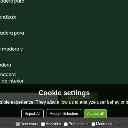
madera para
endizaje
adera para
e madera y
adera
 madera
de interior
Cookie settings
ible experience. They also allow us to analyze user behavior in
Reject All
Accept Selection
Accept all
Necessary
Analytics
Preferences
Marketing
Noticias
Contacto
Problemas comunes
Noticia Privada
Términos y C