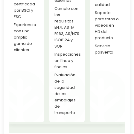
externas
certificada
calidad
Cumple con
por BSCI y
Soporte
los
FSC
para fotos o
requisitos
Experiencia
videos en
EN71, ASTM
con una
HD del
F963, AS/NZS
amplia
producto
ISO8124 y
gama de
Servicio
SOR
clientes.
posventa
Inspecciones
en línea y
finales
Evaluación
de la
seguridad
de los
embalajes
de
transporte