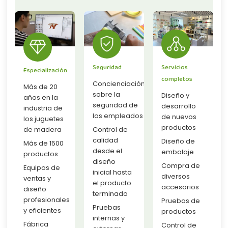
Seguridad
Servicios
Especialización
completos
Concienciación
Más de 20
sobre la
Diseño y
años en la
seguridad de
desarrollo
industria de
los empleados
de nuevos
los juguetes
productos
de madera
Control de
calidad
Diseño de
Más de 1500
desde el
embalaje
productos
diseño
Compra de
Equipos de
inicial hasta
diversos
ventas y
el producto
accesorios
diseño
terminado
profesionales
Pruebas de
Pruebas
y eficientes
productos
internas y
Fábrica
Control de