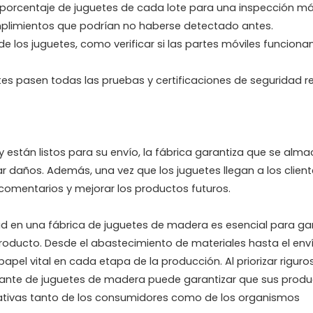
 porcentaje de juguetes de cada lote para una inspección m
umplimientos que podrían no haberse detectado antes.
e los juguetes, como verificar si las partes móviles funcionan
tes pasen todas las pruebas y certificaciones de seguridad r
y están listos para su envío, la fábrica garantiza que se alm
r daños. Además, una vez que los juguetes llegan a los cliente
 comentarios y mejorar los productos futuros.
d en una fábrica de juguetes de madera es esencial para gar
 producto. Desde el abastecimiento de materiales hasta el env
pel vital en cada etapa de la producción. Al priorizar riguro
icante de juguetes de madera puede garantizar que sus prod
tativas tanto de los consumidores como de los organismos