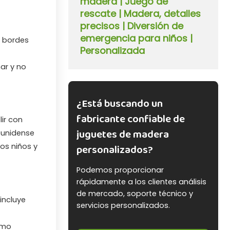
madera | Juego de
rescate | Madera, detalles
precisos | Diversión de
emergencia para niños |
i bordes
Personalizada
ar y no
¿Está buscando un
fabricante confiable de
ir con
juguetes de madera
ounidense
os niños y
personalizados?
Podemos proporcionar
rápidamente a los clientes análisis
de mercado, soporte técnico y
incluye
servicios personalizados.
omo