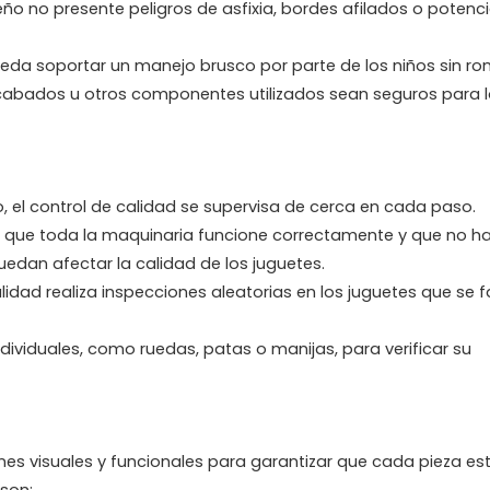
ño no presente peligros de asfixia, bordes afilados o potenci
pueda soportar un manejo brusco por parte de los niños sin r
s acabados u otros componentes utilizados sean seguros para l
 el control de calidad se supervisa de cerca en cada paso.
r que toda la maquinaria funcione correctamente y que no h
edan afectar la calidad de los juguetes.
lidad realiza inspecciones aleatorias en los juguetes que se 
dividuales, como ruedas, patas o manijas, para verificar su
nes visuales y funcionales para garantizar que cada pieza es
son: