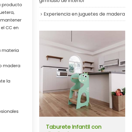
gimnasio de interior
a producto
uetera,
Experiencia en juguetes de madera
, mantener
 el CC en
a materia
mo madera
te la
esionales
Taburete infantil con