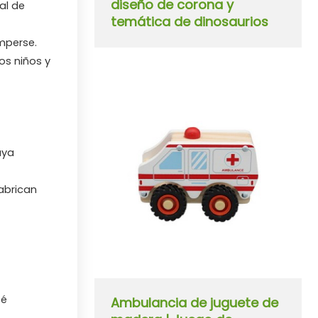
diseño de corona y
al de
temática de dinosaurios
omperse.
os niños y
aya
fabrican
té
Ambulancia de juguete de