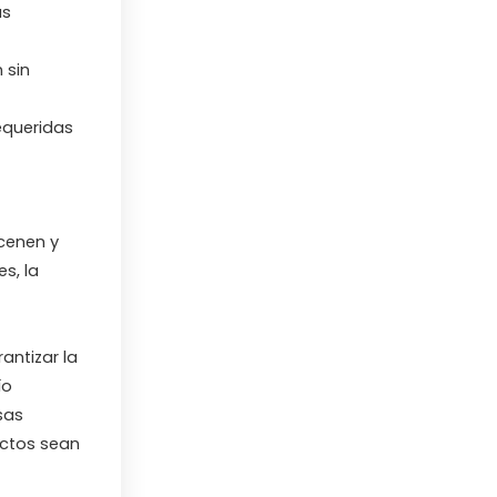
ás
 sin
equeridas
acenen y
s, la
antizar la
ío
sas
uctos sean