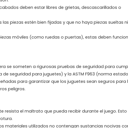
 acabados deben estar libres de grietas, descascarillados o
as piezas estén bien fijadas y que no haya piezas sueltas n
 piezas móviles (como ruedas o puertas), estas deben funcion
dera se someten a rigurosas pruebas de seguridad para cumpl
a de seguridad para juguetes) y la ASTM F963 (norma estad
señadas para garantizar que los juguetes sean seguros para l
ros peligros.
 resista el maltrato que pueda recibir durante el juego. Esto 
rotura.
 y los materiales utilizados no contengan sustancias nocivas c