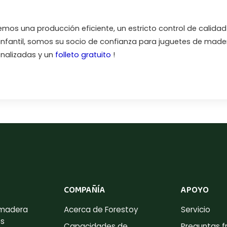
os una producción eficiente, un estricto control de calidad
infantil, somos su socio de confianza para juguetes de made
nalizadas y un
folleto gratuito
!
COMPAÑÍA
APOYO
 madera
Acerca de Forestoy
Servicio
es
Capacidades de
Preguntas f