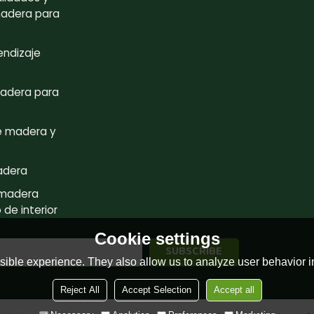
madera para
endizaje
adera para
e madera y
adera
 madera
de interior
Cookie settings
ible experience. They also allow us to analyze user behavior in
Reject All
Accept Selection
Accept all