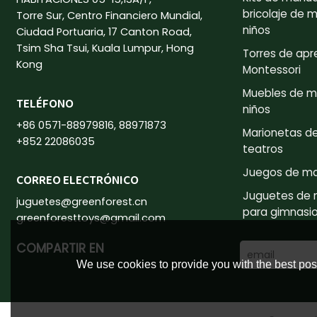
bricolaje de 
Torre Sur, Centro Financiero Mundial,
niños
Ciudad Portuaria, 17 Canton Road,
Tsim Sha Tsui, Kuala Lumpur, Hong
Torres de apr
Kong
Montessori
Muebles de m
TELÉFONO
niños
+86 0571-88979816, 88971873
Marionetas d
+852 22086035
teatros
Juegos de m
CORREO ELECTRÓNICO
Juguetes de
juguetes@greenforest.cn
para gimnasio 
greenforesttoys@gmail.com
COMPARTIR EN
We use cookies to provide you with the best poss