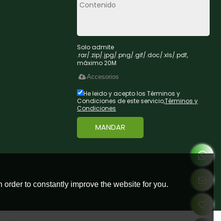
Solo admite
.rar/.zip/.jpg/.png/.gif/.doc/.xls/.pdf,
máximo 20M
Accesorios
He leido y acepto los Términos y
Condiciones de este servicio,
Términos y
Condiciones
MANDAR
 order to constantly improve the website for you.