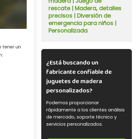
madera | Juego de
rescate | Madera, detalles
precisos | Diversión de
emergencia para niños |
Personalizada
 tener un
n:
¿Está buscando un
fabricante confiable de
juguetes de madera
personalizados?
Podemos proporcionar
rápidamente a los clientes análisis
de mercado, soporte técnico y
servicios personalizados.