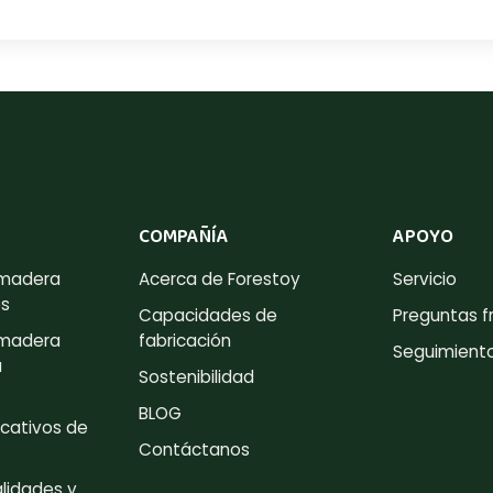
COMPAÑÍA
APOYO
 madera
Acerca de Forestoy
Servicio
es
Capacidades de
Preguntas f
 madera
fabricación
Seguimient
a
Sostenibilidad
BLOG
cativos de
Contáctanos
lidades y