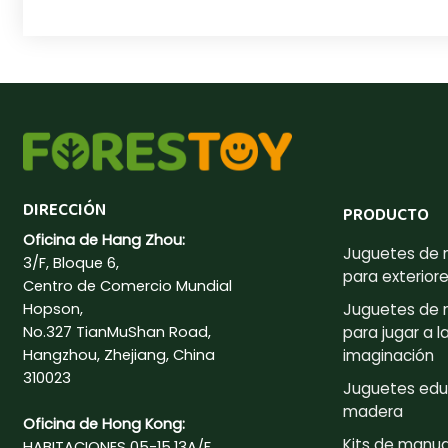
DIRECCIÓN
PRODUCTO
Oficina de Hang Zhou:
Juguetes de
3/F, Bloque 6,
para exterior
Centro de Comercio Mundial
Hopson,
Juguetes de
No.327 TianMuShan Road,
para jugar a l
Hangzhou, Zhejiang, China
imaginación
310023
Juguetes edu
madera
Oficina de Hong Kong:
Kits de manua
HABITACIONES 05-15,13A/F,