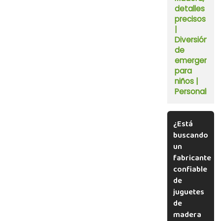
detalles
precisos
|
Diversión
de
emergencia
para
niños |
Personaliza
¿Está
buscando
un
fabricante
confiable
de
juguetes
de
madera