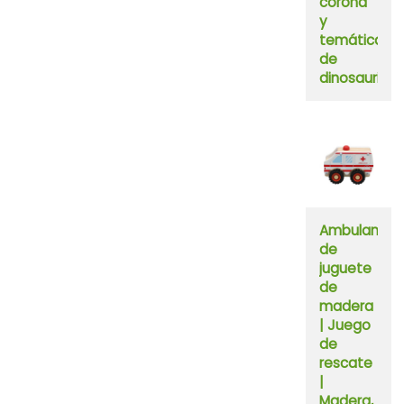
corona
y
temática
de
dinosaurios
Ambulancia
de
juguete
de
madera
| Juego
de
rescate
|
Madera,