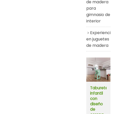
de madera
para
gimnasio de
interior
Experiencia
en juguetes
de madera
Taburete
infantil
con
diseño
de