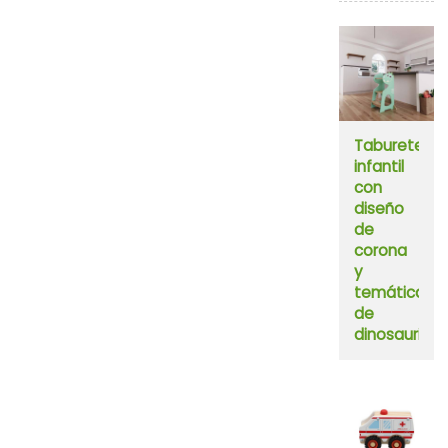
Taburete
infantil
con
diseño
de
corona
y
temática
de
dinosaurios