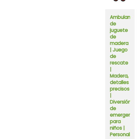
Ambulancia
de
juguete
de
madera
| Juego
de
rescate
|
Madera,
detalles
precisos
|
Diversión
de
emergencia
para
niños |
Personaliza