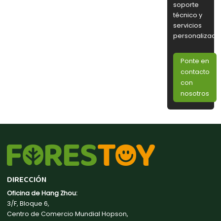
soporte
técnico y
servicios
personalizado
Ponte en
contacto
con
nosotros
DIRECCIÓN
Oficina de Hang Zhou:
3/F, Bloque 6,
Centro de Comercio Mundial Hopson,