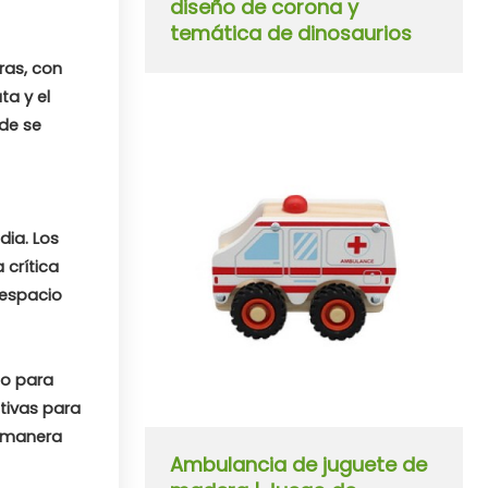
diseño de corona y
temática de dinosaurios
ras, con
a y el
de se
dia. Los
 crítica
 espacio
do para
ctivas para
a manera
Ambulancia de juguete de