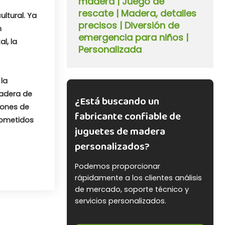
madera | Juego de
rescate | Madera, detalles
ltural. Ya
precisos | Diversión de
n
emergencia para niños |
l, la
Personalizada
la
madera de
¿Está buscando un
iones de
fabricante confiable de
rometidos
juguetes de madera
personalizados?
Podemos proporcionar
rápidamente a los clientes análisis
de mercado, soporte técnico y
servicios personalizados.