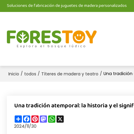
Soluciones de fabricación de juguetes de madera personalizados
Explora el bosque lúdico
/
/
/
Una tradición 
Inicio
todos
Títeres de madera y teatro
Una tradición atemporal: la historia y el sign
Share
Facebook
Pinterest
Mastodon
WhatsApp
X
2024/11/30