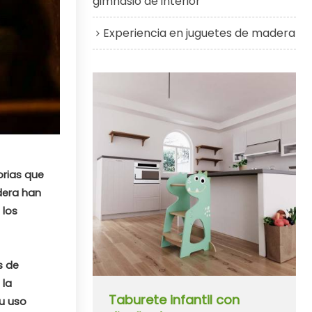
gimnasio de interior
Experiencia en juguetes de madera
orias que
dera han
 los
s de
 la
Taburete infantil con
su uso