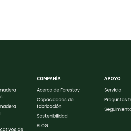
COMPAÑÍA
APOYO
 madera
Acerca de Forestoy
Servicio
es
Capacidades de
Preguntas f
 madera
fabricación
Seguimient
a
Sostenibilidad
BLOG
cativos de