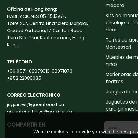
madera
Oficina de Hong Kong:
Kits de manua
HABITACIONES 05-15,13A/F,
bricolaje de 
Torre Sur, Centro Financiero Mundial,
niños
Ciudad Portuaria, 17 Canton Road,
Tsim Sha Tsui, Kuala Lumpur, Hong
Torres de apr
Kong
Montessori
Muebles de m
TELÉFONO
niños
+86 0571-88979816, 88971873
Marionetas d
+852 22086035
teatros
Juegos de m
CORREO ELECTRÓNICO
Juguetes de
juguetes@greenforest.cn
para gimnasio 
greenforesttoys@gmail.com
COMPARTIR EN
We use cookies to provide you with the best poss