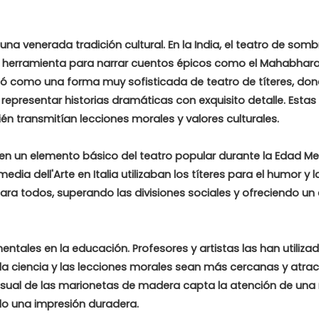
una venerada tradición cultural. En la India, el teatro de somb
a herramienta para narrar cuentos épicos como el Mahabharat
ió como una forma muy sofisticada de teatro de títeres, don
epresentar historias dramáticas con exquisito detalle. Estas
én transmitían lecciones morales y valores culturales.
en un elemento básico del teatro popular durante la Edad Me
a dell'Arte en Italia utilizaban los títeres para el humor y la
para todos, superando las divisiones sociales y ofreciendo un
tales en la educación. Profesores y artistas las han utiliza
, la ciencia y las lecciones morales sean más cercanas y atra
y visual de las marionetas de madera capta la atención de un
do una impresión duradera.